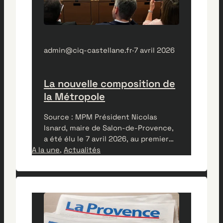
admin@ciq-castellane.fr
·
7 avril 2026
La nouvelle composition de
la Métropole
Source : MPM Président Nicolas
Isnard, maire de Salon-de-Provence,
a été élu le 7 avril 2026, au premier
A la une
tour, président de la Métropole Aix-
, 
Actualités
Marseille-Provence avec 199 voix des
237 suffrages exprimés C’est lui qui
prépare et exécute les délibérations
du conseil de la Métropole. Il est
l’ordonnateur des dépenses de la
Métropole qu’il représente en…