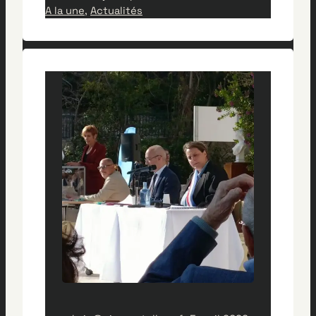
A la une
l’actualité des CIQ et de Marseille. Un
, 
Actualités
outil efficace et rapide à utiliser sans
modération
Vous trouverez chaque
jour sur une seule page, une revue
des informations publiées par nos
institutions (Ville de Marseille, Mairie
du…