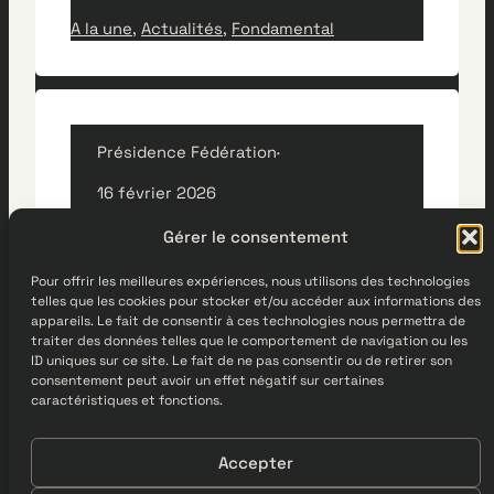
A la une
, 
Actualités
, 
Fondamental
Présidence Fédération
·
16 février 2026
Gérer le consentement
NNE & QR code quèsaco ?
Pour offrir les meilleures expériences, nous utilisons des technologies
Le Numéro National d’Électeur (NNE)
telles que les cookies pour stocker et/ou accéder aux informations des
est un identifiant unique attribué à
appareils. Le fait de consentir à ces technologies nous permettra de
traiter des données telles que le comportement de navigation ou les
chaque citoyen inscrit sur les listes
ID uniques sur ce site. Le fait de ne pas consentir ou de retirer son
Actualités
électorales en France. Depuis la mise
consentement peut avoir un effet négatif sur certaines
en place du Répertoire Électoral
caractéristiques et fonctions.
Unique (REU) en 2019, ce numéro est
devenu indispensable pour voter,
Accepter
notamment pour établir une
Les CIQ du 6ème
procuration. En scannant ce QR code,