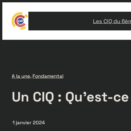
Aller
au
Les CIQ du 6è
contenu
A la une
, 
Fondamental
Un CIQ : Qu’est-ce 
·
1 janvier 2024