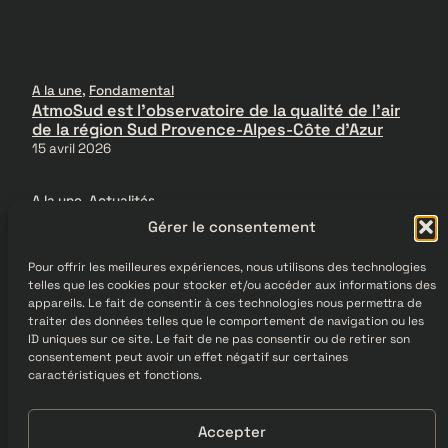
A la une
, 
Fondamental
AtmoSud est l’observatoire de la qualité de l’air
de la région Sud Provence-Alpes-Côte d’Azur
15 avril 2026
A la une
, 
Actualités
La nouvelle composition de la Métropole
Gérer le consentement
7 avril 2026
Pour offrir les meilleures expériences, nous utilisons des technologies
telles que les cookies pour stocker et/ou accéder aux informations des
A la une
, 
Actualités
appareils. Le fait de consentir à ces technologies nous permettra de
Actualités & Informations
traiter des données telles que le comportement de navigation ou les
6 avril 2026
ID uniques sur ce site. Le fait de ne pas consentir ou de retirer son
consentement peut avoir un effet négatif sur certaines
caractéristiques et fonctions.
Accepter